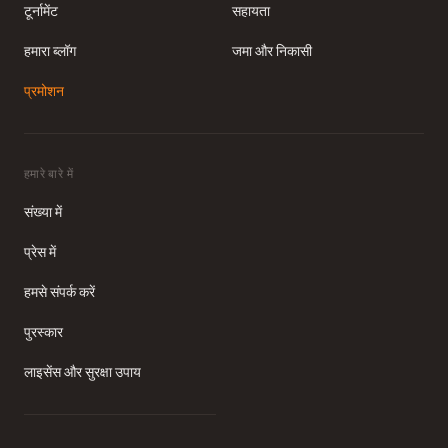
टूर्नामेंट
सहायता
हमारा ब्लॉग
जमा और निकासी
प्रमोशन
गेम में बने रहें — आगे और भी पुरस्कार
मिलेंगे
हमारे बारे में
अपने इनबॉक्स पर नज़र रखें — हम पूरे अभियान के दौरान
अतिरिक्त अवसर प्रदान करते रहेंगे: गैजेट पुरस्कारों के साथ
संख्या में
साप्ताहिक मिनी-मैराथन, कुछ एसेट पर बढ़ी हुई लाभप्रदता,
प्रेस में
सिद्ध ट्रेडिंग रणनीतियाँ और विशेष ट्रेडिंग बोनस।
अभी जमा करें
हमसे संपर्क करें
पुरस्कार
लाइसेंस और सुरक्षा उपाय