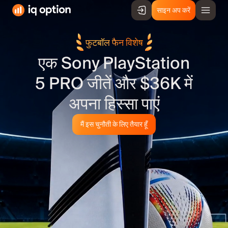
साइन अप करें
फुटबॉल फैन विशेष
एक Sony PlayStation
5 PRO जीतें और $36K में
अपना हिस्सा पाएं
मैं इस चुनौती के लिए तैयार हूँ