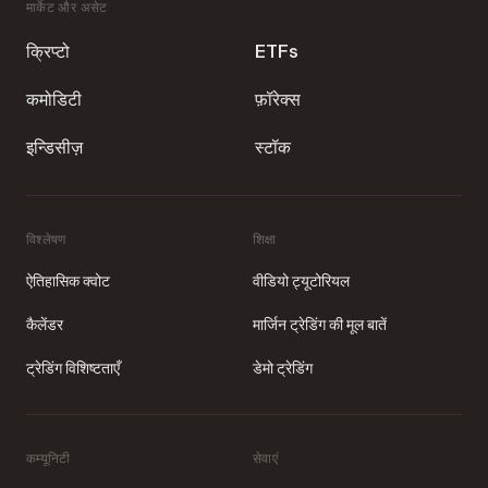
मार्केट और असेट
प्राइज पूल
$20,000
क्रिप्टो
ETFs
कमोडिटी
फ़ॉरेक्स
विजेता
Top 10
इन्डिसीज़
स्टॉक
प्रवेश
$3
फिर से खरीद
$3
विश्लेषण
शिक्षा
ऐतिहासिक क्वोट
वीडियो ट्यूटोरियल
अभी जुड़ें
कैलेंडर
मार्जिन ट्रेडिंग की मूल बातें
ट्रेडिंग विशिष्टताएँ
डेमो ट्रेडिंग
कम्यूनिटी
सेवाएं