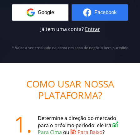
Google
Facebook
Já tem uma conta?
Entrar
* Valor a ser creditado na conta em caso de negócio bem-sucedido
COMO USAR NOSSA
PLATAFORMA?
1.
Determine a direção do mercado
para o próximo período: ele irá
Para Cima
ou
Para Baixo
?