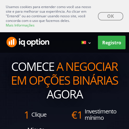
Usamos cookies para entender como você usa nosso
site e para melhorar sua experiência. Ao clicar em
OK
"Entendi" ou ao continuar usando nosso site, você
concorda com o uso que fazemos deles.
Mais Informações
Registro
COMECE
A NEGOCIAR
EM OPÇÕES BINÁRIAS
AGORA
Investimento
1
€
1
Clique
mínimo