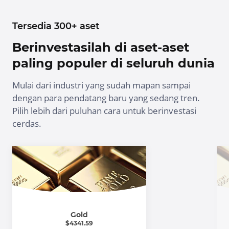
Tersedia 300+ aset
Berinvestasilah di aset-aset
paling populer di seluruh dunia
Mulai dari industri yang sudah mapan sampai
dengan para pendatang baru yang sedang tren.
Pilih lebih dari puluhan cara untuk berinvestasi
cerdas.
Gold
$
4341.59