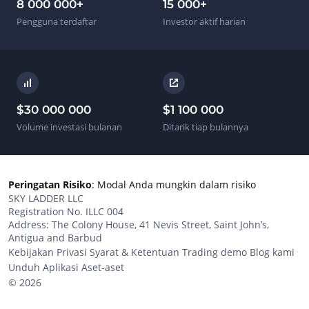
8 000 000
+
15 000
+
Pengguna terdaftar
Investor aktif harian
$
30 000 000
$
1 100 000
Volume investasi bulanan
Ditarik tiap bulannya
Peringatan Risiko
:
Modal Anda mungkin dalam risiko
SKY LADDER LLC
Registration No. ILLC 004
Address: The Colony House, 41 Nevis Street, Saint John’s,
Antigua and Barbud
Kebijakan Privasi
Syarat & Ketentuan
Trading demo
Blog kami
Unduh Aplikasi
Aset-aset
© 2026