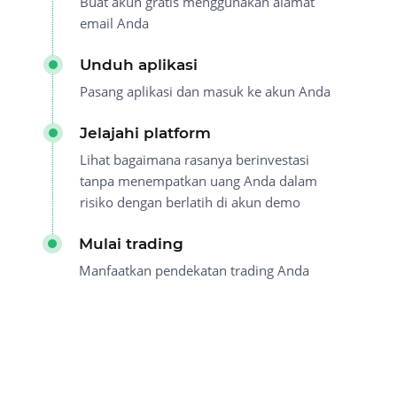
Buat akun gratis menggunakan alamat
email Anda
Unduh aplikasi
Pasang aplikasi dan masuk ke akun Anda
Jelajahi platform
Lihat bagaimana rasanya berinvestasi
tanpa menempatkan uang Anda dalam
risiko dengan berlatih di akun demo
Mulai trading
Manfaatkan pendekatan trading Anda