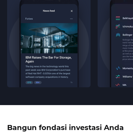
Bangun fondasi investasi Anda