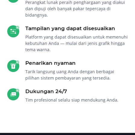
Perangkat lunak peraih penghargaan yang diakui
dan dipuji oleh banyak pakar tepercaya di
bidangnya.
Tampilan yang dapat disesuaikan
Platform yang dapat disesuaikan untuk memenuhi
kebutuhan Anda — mulai dari jenis grafik hingga
tema warna.
Penarikan nyaman
Tarik langsung uang Anda dengan berbagai
pilihan sistem pembayaran yang tersedia.
Dukungan 24/7
Tim profesional selalu siap mendukung Anda.