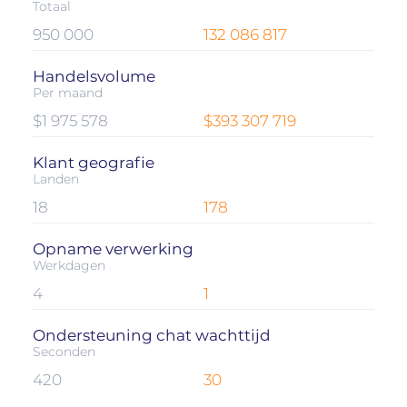
Totaal
950 000
132 086 817
Handelsvolume
Per maand
$1 975 578
$393 307 719
Klant geografie
Landen
18
178
Opname verwerking
Werkdagen
4
1
Ondersteuning chat wachttijd
Seconden
420
30