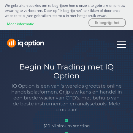
We gebruiken cookies om te begrijpen hoe u onze site gebruikt en om uw
ervaring te verbeteren. Door op "Ik begrijp het" te klikken of door onze
website te blijven gebruiken, stemt u in met het gebruik ervan.
Ik begrijp het
Meer informatie
Begin Nu Trading met IQ
Option
IQ Option is een van 's werelds grootste online
handelsplatformen. Grijp uw kans en handel in
een brede waaier van CFD's, met behulp van
de beste instrumenten en analysetools. Meld
u nu aan!
$10 Minimum storting