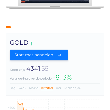
GOLD
Start met handelen
4341
.59
Koop prijs
-8.13%
Verandering over de periode
Dag
Week
Maand
Kwartaal
Jaar
Te allen tijde
4600