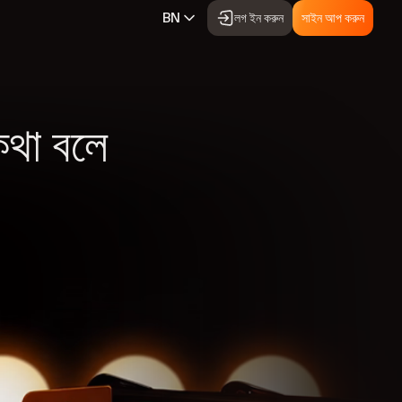
BN
লগ ইন করুন
সাইন আপ করুন
ভিডিও টিউটোরিয়াল
মার্জিন ট্রেডিংয়ের মৌলিক বিষয়সমূহ
কথা বলে
ডেমো ট্রেডিং
টুর্নামেন্টগুলি
আমাদের ব্লগ
প্রচার
টস
সহায়তা
ডিপোজিট এবং উইথড্র
ফিকেশনসমূহ