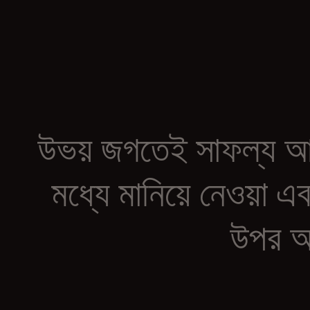
উভয়
জগতেই
সাফল্য
আ
মধ্যে
মানিয়ে
নেওয়া
এব
উপর
আ