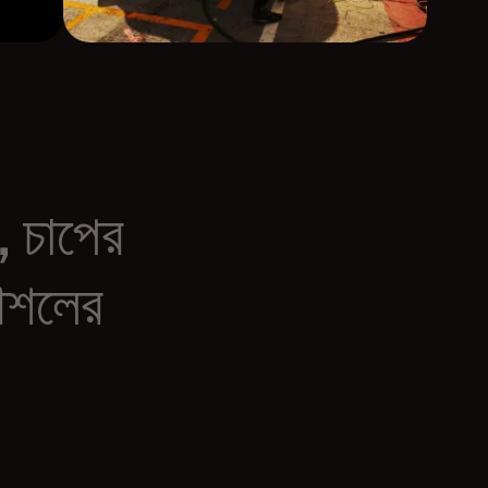
,
চাপের
শলের