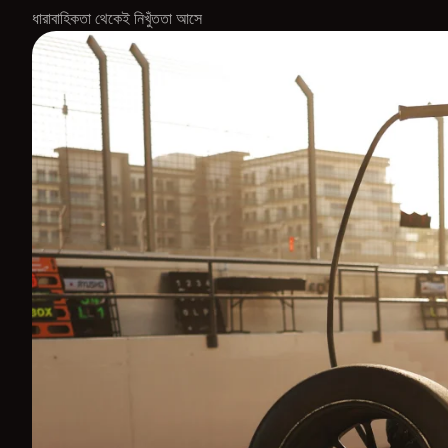
ধারাবাহিকতা থেকেই নিখুঁততা আসে