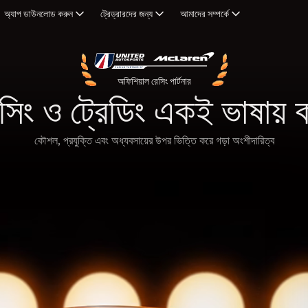
অ্যাপ ডাউনলোড করুন
ট্রেড্রারদের জন্য
আমাদের সম্পর্কে
য ডাউনলোড
সংখ্যায়
acOS 12.0 বা তার পরের
ক্রিপ্টো
প্রেসে
অফিশিয়াল রেসিং পার্টনার
 পাওয়া যাচ্ছে
ETFs
সিং ও ট্রেডিং একই ভাষায় 
S 15 বা তার পরের
আমাদের সাথে যোগাযোগ করুন
কমোডিটিস
ফরেক্স
y থেকে ডাউনলোড
পুরস্কার
কৌশল, প্রযুক্তি এবং অধ্যবসায়ের উপর ভিত্তি করে গড়া অংশীদারিত্ব
id 7.0 বা তার পরের
ইন্ডিকেটর
স্টকসমূহ
লাইসেন্স এবং সেফগার্ডসমূহ
APK
id 5.1 বা তার পরের
হিস্টোরিক্যাল কো
ভ্য অ্যাপ
ক্যালেন্ডার
ট্রেডিংয়ের স্পেসি