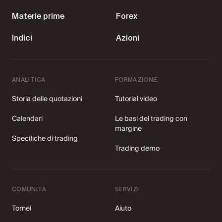
Registrati
Materie prime
Forex
Indici
Azioni
12 anni di lancio di
ANALITICA
FORMAZIONE
carriere nel trading
Storia delle quotazioni
Tutorial video
Unisciti a IQ Option — il broker preferito da
Calendari
Le basi del trading con
margine
trader in 180 paesi.
185.029.182
Specifiche di trading
Trading demo
Crea un conto
Demo gratuita
COMUNITÀ
SERVIZI
4,3 ★ su Trustpilot
Tornei
Aiuto