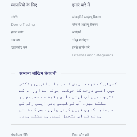
व्यापारियों के लिए
हमारे बारे में
संपत्ति
आंकड़ों में आईक्यू विकल्प
Demo Trading
प्रेस में आईक्यू विकल्प
हमारा ब्लॉग
अवॉर्ड्स
सहायता
संबद्ध कार्यक्रम
डाउनलोड करें
हमसे संपर्क करें
Licenses and Safeguards
सामान्य जोखिम चेतावनी
کمپنی کے ذریعہ پیش کردہ مالیاتی پروڈکٹس
میں اعلی درجے کا جوکھم ہوتا ہے اور اس کے
نتیجے میں آپ اپنی ساری رقوم سے محروم ہو
سکتے ہیں۔ آپ کو کبھی بھی ایسی رقم کی
سرمایہ کاری نہیں کرنی چاہیے جس کے ضائع
ہونے کے آپ متحمل نہیں ہو سکتے ہوں۔
गोपनीयता नीति
नियम और शर्तें