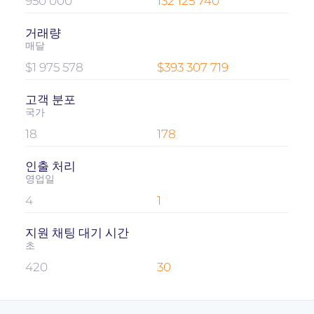
950 000
132 125 740
거래량
매달
$1 975 578
$393 307 719
고객 분포
국가
18
178
인출 처리
영업일
4
1
지원 채팅 대기 시간
초
420
30