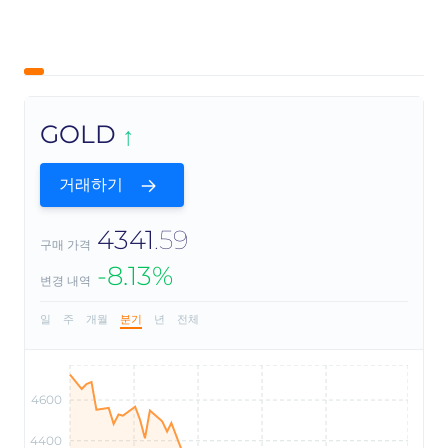
GOLD
거래하기
4341
.59
구매 가격
-8.13%
변경 내역
일
주
개월
분기
년
전체
4600
4400