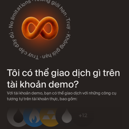
Không giới hạn · Truy cập đầy đủ · No limitations · Không giới hạn · Truy cập đầy đủ · Không giới hạn · Truy cập đầy đủ
+63
Crypto
Tôi có thể giao dịch gì trên
+29
tài khoản demo?
ETF
Với tài khoản demo, bạn có thể giao dịch với những công cụ
tương tự trên tài khoản thực, bao gồm:
+12
Hàng hóa