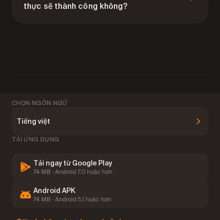
thực sẽ thành công không?
Không. Giao dịch thử nghiệm giúp bạn luyện tập và học
hỏi, nhưng giao dịch thực tế liên quan đến cảm xúc và
rủi ro. Kết quả trên tài khoản thử nghiệm không đảm
bảo kết quả tương tự trên tài khoản thực.
CHỌN NGÔN NGỮ
Tiếng việt
TẢI ỨNG DỤNG
VIP
Tải ngay từ Google Play
74 MB · Android 7.0 hoặc hơn
Android APK
Chương trình Liên kết
CLB Elite
74 MB · Android 5.1 hoặc hơn
THỊ TRƯỜNG & TÀI SẢN
PHÂN TÍCH & CÔNG CỤ