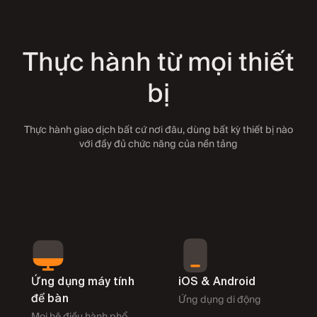
+45
Thực hành từ mọi thiết
Ngoại hối
bị
+22
Thực hành giao dịch bất cứ nơi đâu, dùng bất kỳ thiết bị nào
với đầy đủ chức năng của nền tảng
Chỉ số
→
+333
Cổ phiếu
Ứng dụng máy tính
iOS & Android
để bàn
Ứng dụng di động
Mọi hệ điều hành phổ