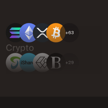
+63
Crypto
+29
ETF
+12
Hàng hóa