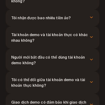
không?
Có. Tài khoản demo hoàn toàn miễn phí và sẵn sàng
ngay khi bạn đăng kí.
Tôi nhận được bao nhiêu tiền ảo?
Bạn bắt đầu với $10,000 trong quỹ demo và số dư
được nạp đầy bất kỳ lúc nào.
Tài khoản demo và tài khoản thực có khác
nhau không?
Nền tảng giao dịch, tài sản, chỉ báo và những điều kiện
thị trường đều như nhau. Khác biệt duy nhất là tài
Người mới bắt đầu có thể dùng tài khoản
khoản demo dùng tiền ảo thay vì quỹ thực.
demo không?
Hoàn toàn có. Tài khoản demo lý tưởng cho người mới
đang muốn hiểu cách giao dịch trước khi chuyển sang
Tôi có thể đổi giữa tài khoản demo và tài
tài khoản thực.
khoản thực không?
Có. Bạn có thể đổi giữa số dư demo và số dư thực bất
kỳ lúc nào khi đang trong phòng giao dịch.
Giao dịch demo có đảm bảo khi giao dịch