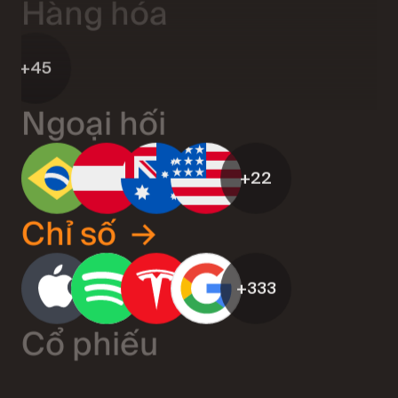
+45
Ngoại hối
+22
Chỉ số
→
+333
Cổ phiếu