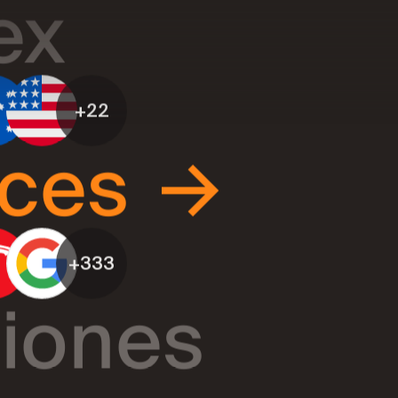
+22
ices
→
+333
iones