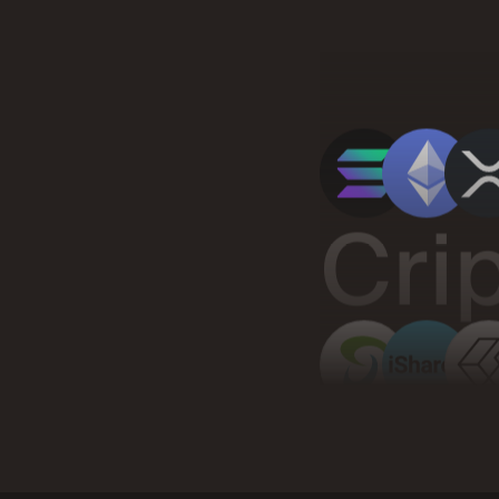
Cri
ETF