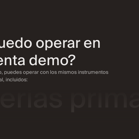
s
uedo operar en
+12
enta demo?
erias prim
, puedes operar con los mismos instrumentos
l, incluidos:
ex