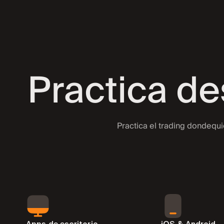
Mat
Practica de
+45
For
Practica el trading dondequi
Índ