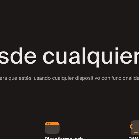
erias prim
sde cualquier
ex
era que estés, usando cualquier dispositivo con funcionali
+22
ices
→