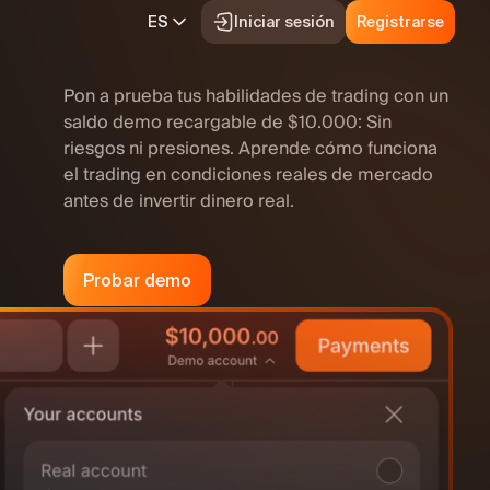
ES
Iniciar sesión
Registrarse
Pon a prueba tus habilidades de trading con un
 en video
saldo demo recargable de $10.000: Sin
ptos básicos del trading con margen
riesgos ni presiones. Aprende cómo funciona
emo
el trading en condiciones reales de mercado
antes de invertir dinero real.
log
peciales
Probar demo
y retiradas