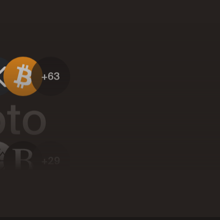
+63
pto
+29
s
+12