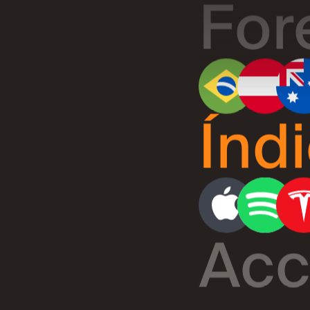
Índ
Acc