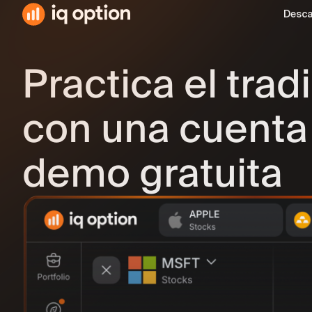
Desca
Descargar para Mac
Practica el trad
163,3 MB · macOS 12.0 o su
Disponible en App St
163,3 MB · iOS 15 o superior
con una cuenta
Descargar en Google 
74 MB · Android 7.0 o super
demo gratuita
Android APK
74 MB · Android 5.1 o superi
Todas las aplicaciones dis