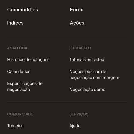
Registrar-se
Commodities
Forex
Índices
Ações
12 anos de lançamento
ANALÍTICA
EDUCAÇÃO
de carreiras de
Histórico de cotações
Tutoriais em vídeo
negociação
Calendários
Noções básicas de
negociação com margem
Especificações de
Junte-se à IQ Option: a corretora preferida de
negociação
Negociação demo
traders em 180 países.
185.071.553
COMUNIDADE
SERVIÇOS
Criar uma conta
Testar demo
Torneios
Ajuda