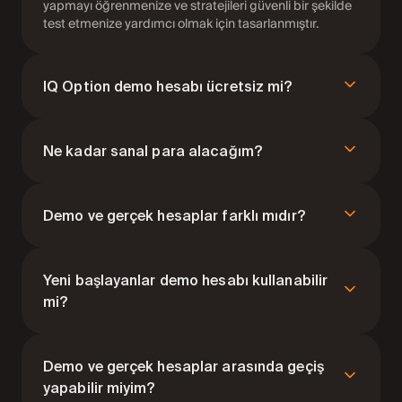
yapmayı öğrenmenize ve stratejileri güvenli bir şekilde
test etmenize yardımcı olmak için tasarlanmıştır.
IQ Option demo hesabı ücretsiz mi?
Evet. Demo hesabı tamamen ücretsizdir ve kayıt
olduktan hemen sonra kullanıma hazırdır.
Ne kadar sanal para alacağım?
10.000$'lık demo fonuyla başlarsınız ve bakiye
istediğiniz zaman yeniden yüklenebilir.
Demo ve gerçek hesaplar farklı mıdır?
İşlem platformu, varlıklar, göstergeler ve piyasa
koşulları aynıdır. Tek fark, demo işlemlerde gerçek
Yeni başlayanlar demo hesabı kullanabilir
fonlar yerine sanal para kullanılmasıdır.
mi?
Kesinlikle. Demo hesabı, gerçek hesaba geçmeden
önce işlemin nasıl işlediğini anlamak isteyen yeni
Demo ve gerçek hesaplar arasında geçiş
başlayanlar için idealdir.
yapabilir miyim?