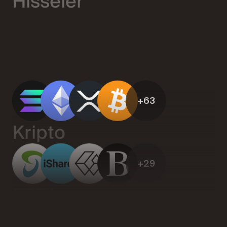
+63
Kripto
+29
ETF'ler
+12