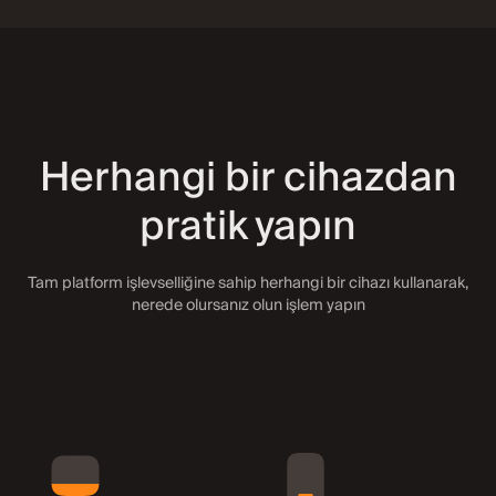
Emtialar
+45
Herhangi bir cihazdan
Forex
pratik yapın
+22
Tam platform işlevselliğine sahip herhangi bir cihazı kullanarak,
Endeksler
→
nerede olursanız olun işlem yapın
+333
Hisseler