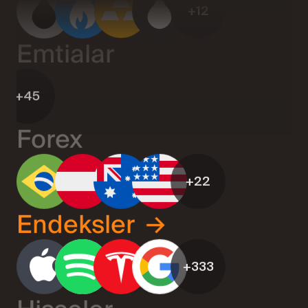
Emtialar
+45
Forex
+22
Endeksler
→
+333
Hisseler