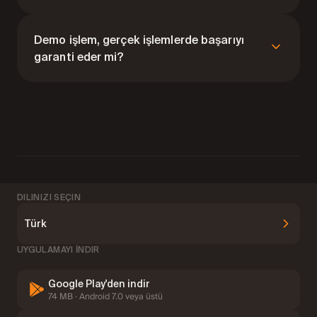
Evet. İşlem odasında istediğiniz zaman demo ve
gerçek bakiyeler arasında geçiş yapabilirsiniz.
Demo işlem, gerçek işlemlerde başarıyı
garanti eder mi?
Hayır. Demo işlem, pratik yapmanıza ve öğrenmenize
yardımcı olur, ancak gerçek al-sat işlemleri duygular ve
risk içerir. Demo hesabındaki sonuçlar, gerçek hesapta
aynı sonuçları garanti etmez.
DILINIZI SEÇIN
Türk
UYGULAMAYI İNDIR
VIP
Google Play'den indir
74 MB · Android 7.0 veya üstü