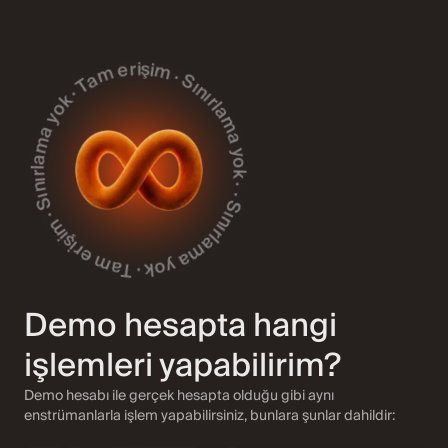
nırlama yok · Tam erişim · Sınırlama yok · Tam erişim · Sınırlama yok · Tam erişim · Sınırlama yok · Tam erişim
+63
Kripto
Demo hesapta hangi
+29
işlemleri yapabilirim?
ETF'ler
Demo hesabı ile gerçek hesapta olduğu gibi aynı
enstrümanlarla işlem yapabilirsiniz, bunlara şunlar dahildir:
+12