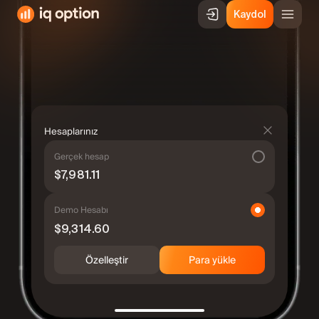
Kaydol
Hesaplarınız
Gerçek hesap
$7,981.11
Demo Hesabı
$9,314.60
Özelleştir
Para yükle